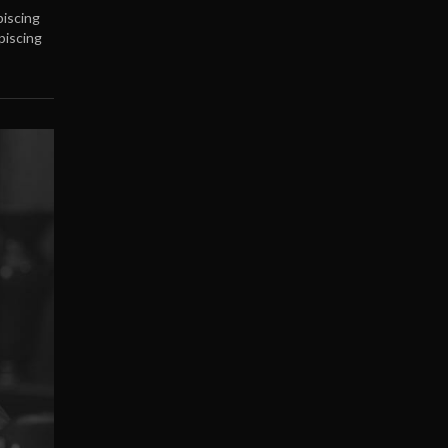
Blog
piscing
piscing
General
Uncategorized
Work
SEARCH
LATEST POSTS
Hello world!
12 April 2024
Dapibus etiam tellus