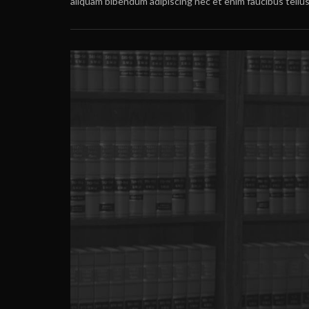
aliquam bibendum adipiscing nec et enim faucibus tellus