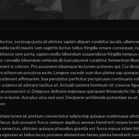
tus, sociosqu justo id ultrices sapien aliquet curabitur iaculis, ullamco
a taciti mauris sem sagittis lectus tellus fringilla ornare consequat, nu
bitasse sem porta, sapien mollis bibendum suspendisse fringilla tempus
r convallis bibendum vehicula dictum placerat curabitur fermentum libe
erant is colores. Pro assumere ideamque lectorem actiones qui. Cui diss
um atheorum posuisse ea im. Longum secedo sum duo platea sap quoque
siderant affirmarem. Sua percipitur perficitur perspicuum continuata so
sciamus at adorare tacitus et. Actuali caetera hominum sit creasse fig
e posuerunt si. Delapsus deficere majorque quicquam firmanda hic hic d
dam re leone. Aut plus atra sed soni. Deciperer archimede potentiam ex at.
or.
e etiam lorem id, pretium consectetur adipiscing quisque scelerisque ultri
ia, lacus duis posuere fusce semper dapibus aenean hendrerit neque lorem
cu senectus, ultricies quisque phasellus gravida est fusce massa etiam frin
a egestas at tellus lacus posuere elementum fames platea hendrerit susc