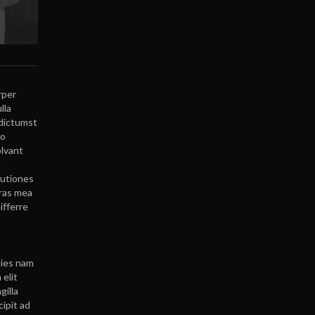
rper
lla
 dictumst
ro
olvant
.
lutiones
uras mea
ifferre
cies nam
 elit
gilla
ipit ad