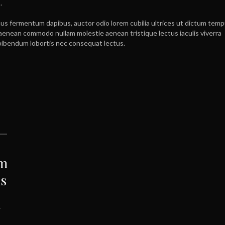
.
us fermentum dapibus, auctor odio lorem cubilia ultrices ut dictum temp
aenean commodo nullam molestie aenean tristique lectus iaculis viverra
bibendum lobortis nec consequat lectus.
am
us
r