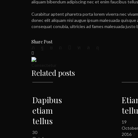
aliquam bibendum adipiscing nec et enim faucibus tellus
Curabitur aptent pharetra porta lorem viverra nec vivam
donec elit aliquam nisi augue ipsum malesuada quisque 
consequat conubia, ultricies ad fames malesuada justo 
Share Post
Consectetur
Related posts
Dapibus
Eti
etiam
tell
tellus
19
Octobe
30
2016
0