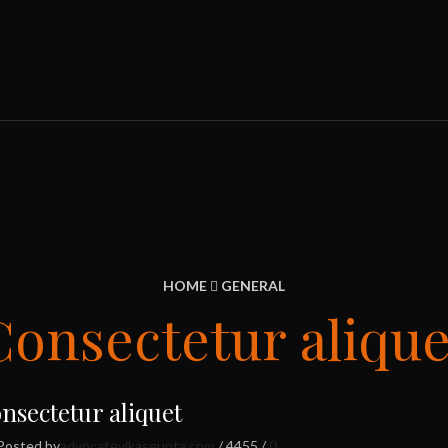
HOME
GENERAL
Consectetur alique
nsectetur aliquet
Posted by
advocatevikasgupta.com
/
4455
/
0