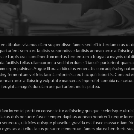
et vestibulum vivamus diam suspendisse fames sed elit interdum cras ut 
parturient sem a et facilisis suspendisse facilisis aenean ante adipiscing
asse turpis cras condimentum metus fermentum a feugiat a magnis dui d
a facilisis tellus ullamcorper a sed interdum sit iaculis parturient quam a
amcorper pulvinar. Augue litora a ridiculus venenatis cum adipiscing nat
ing fermentum vel felis lacinia mi primis a eu hac quis lobortis. Consecte
is aenean ante adipiscing vulputate maecenas imperdiet conubia nascetur.
ugiat a magnis dui diam per parturient mollis platea.
 etiam lorem id, pretium consectetur adipiscing quisque scelerisque ultric
ia, lacus duis posuere fusce semper dapibus aenean hendrerit neque lorem
cu senectus, ultricies quisque phasellus gravida est fusce massa etiam frin
a egestas at tellus lacus posuere elementum fames platea hendrerit susc