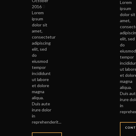
October
Lorem
2016
0
ipsum
Lorem
dolor sit
ipsum
amet,
dolor sit
consect
amet,
adipisci
consectetur
elit, sed
adipiscing
do
elit, sed
eiusmo
do
tempor
eiusmod
incididu
tempor
ut labor
incididunt
et dolor
ut labore
magna
et dolore
aliqua.
magna
Duis au
aliqua.
irure dol
Duis aute
in
irure dolor
reprehen
in
reprehenderit...
CONT