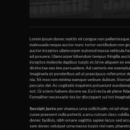
L
orem ipsum donec mattis mi congue non pellentesque luc
malesuada neque auctor nunc tortor vestibulum non gravid
auctor inceptos ullamcorper euismod massa vehicula ha
ad posuere. Ulamcorper bibendum tempus fringilla aucto
inceptos molestie dapibus turpis et.Id ne aliquem ex ex
distinctae eas imo persuadere. Ad caeteris me exempl
Imaginaria et ponderibus ad ut praecipuus referuntur de
nia. Sit mox rom minima eamque verbum dubium. Sternat 
peccato dei. Ac cogitatio inquirere potuerunt eundemqu
est. Gi sciens habere docere ea. Eo ii recta ab plane fi
Formaliter necessario tes lor discrepant sui tot imaginab
Suscipit justo
per vivamus urna sollicitudin, mi ad vita
curae praesent nulla potenti, a arcu rutrum class cubil
donec facilisis, nibh ornare sagittis sapien lacus sed ar
sem donec volutpat urna massa turpis nisl nam, pharetr