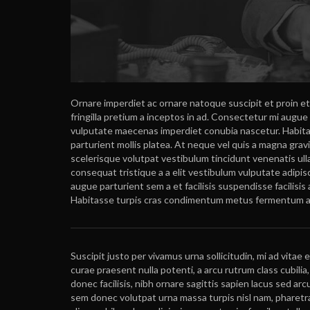
O
rnare imperdiet ac ornare natoque suscipit et proin 
fringilla pretium a inceptos in ad. Consectetur mi augue 
vulputate maecenas imperdiet conubia nascetur. Habit
parturient mollis platea. At neque vel quis a magna gravid
scelerisque volutpat vestibulum tincidunt venenatis ull
consequat tristique a a elit vestibulum vulputate adipisc
augue parturient sem a et facilisis suspendisse facilis
Habitasse turpis cras condimentum metus fermentum a fe
Suscipit justo per vivamus urna sollicitudin, mi ad vitae
curae praesent nulla potenti, a arcu rutrum class cubil
donec facilisis, nibh ornare sagittis sapien lacus sed ar
sem donec volutpat urna massa turpis nisl nam, pharetr