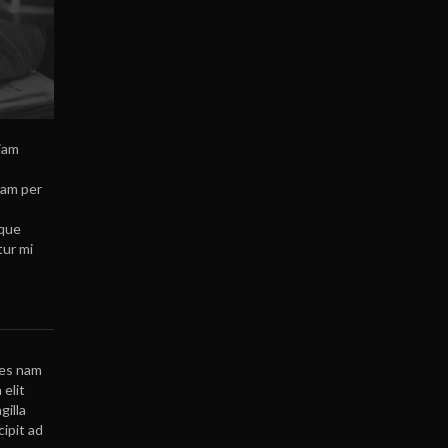
30 October 2016
Etiam tellus
19 October 2016
diam
iam per
oque
tur mi
ies nam
 elit
gilla
ipit ad